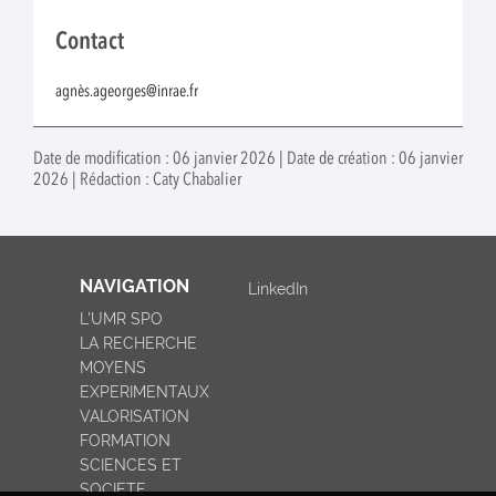
Contact
agnès.ageorges@inrae.fr
Date de modification : 06 janvier 2026 | Date de création : 06 janvier
2026 | Rédaction : Caty Chabalier
NAVIGATION
LinkedIn
L'UMR SPO
LA RECHERCHE
MOYENS
EXPERIMENTAUX
VALORISATION
FORMATION
SCIENCES ET
SOCIETE